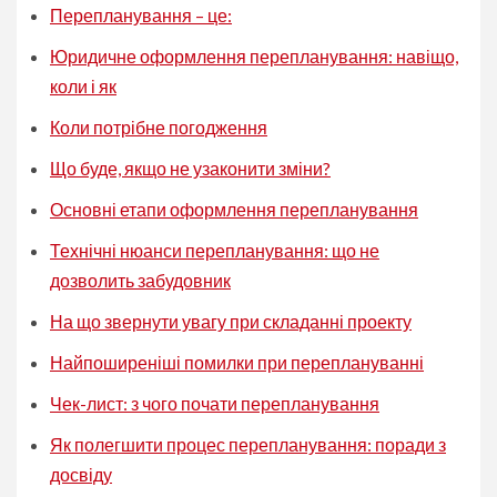
Перепланування – це:
Юридичне оформлення перепланування: навіщо,
коли і як
Коли потрібне погодження
Що буде, якщо не узаконити зміни?
Основні етапи оформлення перепланування
Технічні нюанси перепланування: що не
дозволить забудовник
На що звернути увагу при складанні проекту
Найпоширеніші помилки при переплануванні
Чек-лист: з чого почати перепланування
Як полегшити процес перепланування: поради з
досвіду