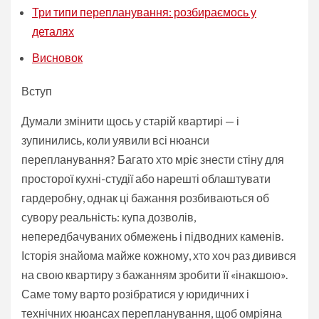
Три типи перепланування: розбираємось у
деталях
Висновок
Вступ
Думали змінити щось у старій квартирі — і
зупинились, коли уявили всі нюанси
перепланування? Багато хто мріє знести стіну для
просторої кухні-студії або нарешті облаштувати
гардеробну, однак ці бажання розбиваються об
сувору реальність: купа дозволів,
непередбачуваних обмежень і підводних каменів.
Історія знайома майже кожному, хто хоч раз дивився
на свою квартиру з бажанням зробити її «інакшою».
Саме тому варто розібратися у юридичних і
технічних нюансах перепланування, щоб омріяна