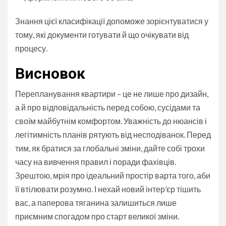
Знання цієї класифікації допоможе зорієнтуватися у
тому, які документи готувати й що очікувати від
процесу.
Висновок
Перепланування квартири – це не лише про дизайн,
а й про відповідальність перед собою, сусідами та
своїм майбутнім комфортом. Уважність до нюансів і
легітимність планів рятують від несподіванок. Перед
тим, як братися за глобальні зміни, дайте собі трохи
часу на вивчення правил і поради фахівців.
Зрештою, мрія про ідеальний простір варта того, аби
її втілювати розумно. І нехай новий інтер’єр тішить
вас, а паперова тяганина залишиться лише
приємним спогадом про старт великої зміни.