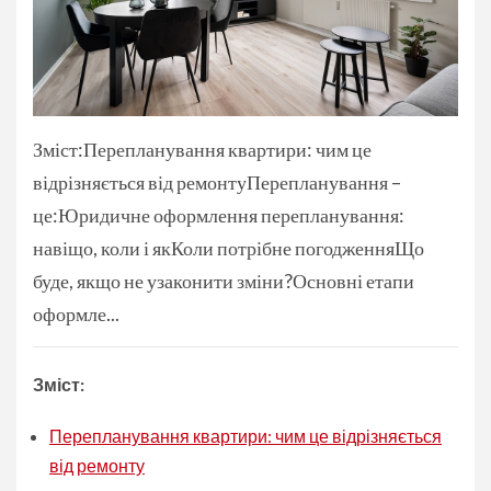
Зміст:Перепланування квартири: чим це
відрізняється від ремонтуПерепланування –
це:Юридичне оформлення перепланування:
навіщо, коли і якКоли потрібне погодженняЩо
буде, якщо не узаконити зміни?Основні етапи
оформле...
Зміст:
Перепланування квартири: чим це відрізняється
від ремонту