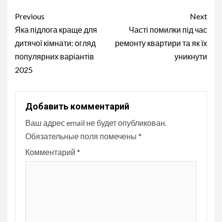
Continue
Previous
Next
Reading
Яка підлога краще для
Часті помилки під час
дитячої кімнати: огляд
ремонту квартири та як їх
популярних варіантів
уникнути
2025
Добавить комментарий
Ваш адрес email не будет опубликован.
Обязательные поля помечены
*
Комментарий
*