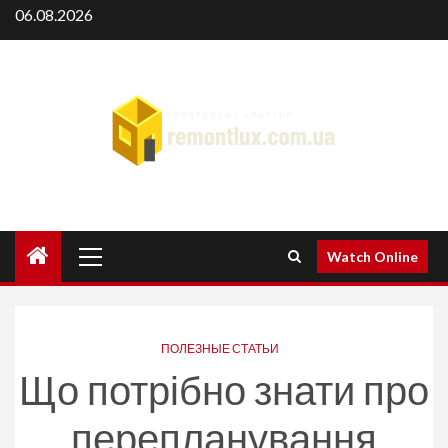
Skip
06.08.2026
to
content
Primary
Watch Online
Menu
ПОЛЕЗНЫЕ СТАТЬИ
Що потрібно знати про
перепланування