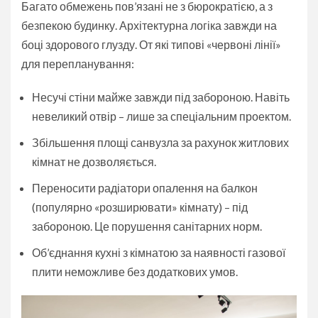
Багато обмежень пов’язані не з бюрократією, а з
безпекою будинку. Архітектурна логіка завжди на
боці здорового глузду. От які типові «червоні лінії»
для перепланування:
Несучі стіни майже завжди під забороною. Навіть
невеликий отвір – лише за спеціальним проектом.
Збільшення площі санвузла за рахунок житлових
кімнат не дозволяється.
Переносити радіатори опалення на балкон
(популярно «розширювати» кімнату) – під
забороною. Це порушення санітарних норм.
Об’єднання кухні з кімнатою за наявності газової
плити неможливе без додаткових умов.